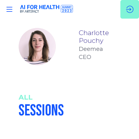
Charlotte
Pouchy
CP
Deemea
CEO
ALL
SESSIONS
4:20
-
4:30
pm
pm
CET
CET
Startups
Masterclass